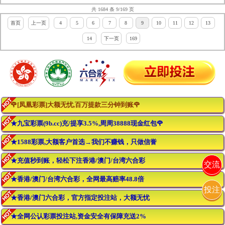
共 1684 条 9/169 页
首页
上一页
4
5
6
7
8
9
10
11
12
13
14
下一页
169
🌹[凤凰彩票]大额无忧,百万提款三分钟到账🌹
★九宝彩票(9b.cc)充/提享3.5%,周周38888现金红包🌹
★1588彩票,大额客户首选→我们不赚钱，只做信誉
★充值秒到账，轻松下注香港/澳门/台湾六合彩
交流
★香港/澳门/台湾六合彩，全网最高赔率48.8倍
投注
★香港/澳门六合彩，官方指定投注站，大额无忧
★全网公认彩票投注站,资金安全有保障充送2%