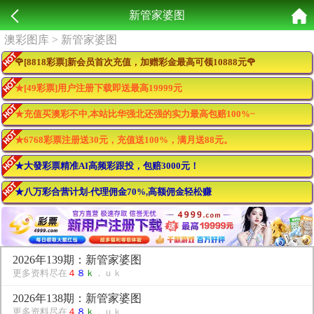
新管家婆图
澳彩图库
> 新管家婆图
🌹[8818彩票]新会员首次充值，加赠彩金最高可领10888元🌹
★[49彩票]用户注册下载即送最高19999元
★充值买澳彩不中,本站比华强北还强的实力最高包赔100%~
★6768彩票注册送30元，充值送100%，满月送88元。
★大發彩票精准AI高频彩跟投，包赔3000元！
★八万彩合营计划-代理佣金70%,高额佣金轻松赚
2026年139期：新管家婆图
更多资料尽在
４
８
ｋ
．ｕｋ
2026年138期：新管家婆图
更多资料尽在
４
８
ｋ
．ｕｋ