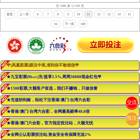
共 1686 条 11/169 页
首页
上一页
6
7
8
9
10
11
12
13
14
15
16
下一页
169
🌹[凤凰彩票]跟注中奖,准到你不敢相信🌹
★九宝彩票(9b.cc)充/提享3.5%,周周38888现金红包🌹
★1588彩票,大额客户首选→我们不赚钱，只做信誉
★充值秒到账，轻松下注香港/澳门/台湾六合彩
交流
★香港/澳门/台湾六合彩，全网最高赔率48.8倍
投注
★香港/澳门六合彩，官方指定投注站，大额无忧
★全网公认彩票投注站,资金安全有保障充送2%