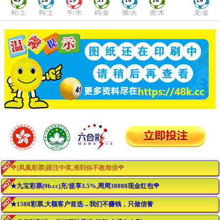
49
20
29
33
10
16
26
蛇/土
狗/土
牛/水
鸡/金
猴/火
虎/木
龙/金
🌹[凤凰彩票]跟注中奖,准到你不敢相信🌹
★九宝彩票(9b.cc)充/提享3.5%,周周38888现金红包🌹
★1588彩票,大额客户首选→我们不赚钱，只做信誉