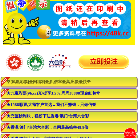
🌹[凤凰彩票]全网福利最多,倍率最高,出款最快🌹
★九宝彩票(9b.cc)充/提享3.5%,周周38888现金红包🌹
★1588彩票,大额客户首选→我们不赚钱，只做信誉
★充值秒到账，轻松下注香港/澳门/台湾六合彩
★香港/澳门/台湾六合彩，全网最高赔率48.8倍
交流