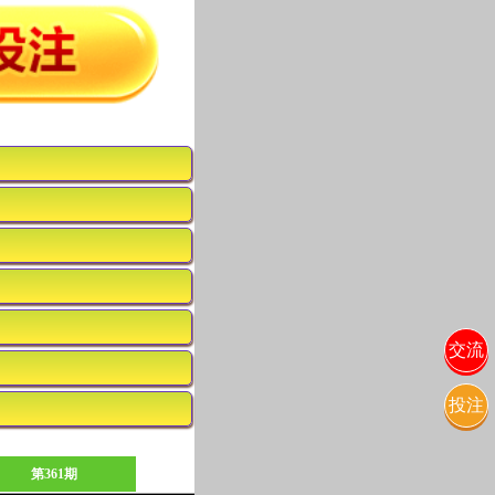
交流
投注
第361期
第360期
第359期