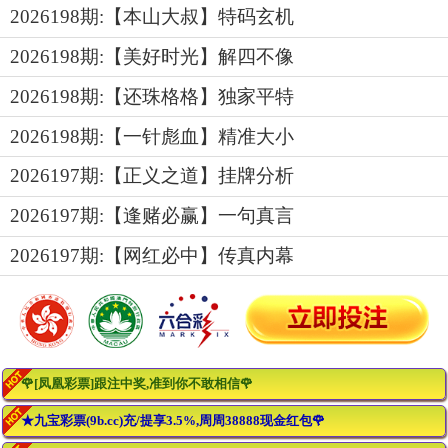
2026198期:【本山大叔】特码玄机
2026198期:【美好时光】解四不像
2026198期:【还珠格格】独家平特
2026198期:【一针彪血】精准大小
2026197期:【正义之道】挂牌分析
2026197期:【逢赌必赢】一句真言
2026197期:【网红必中】传真内幕
🌹[凤凰彩票]跟注中奖,准到你不敢相信🌹
★九宝彩票(9b.cc)充/提享3.5%,周周38888现金红包🌹