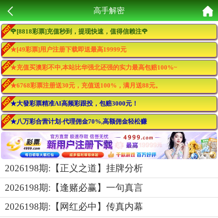
高手解密
🌹[8818彩票]充值秒到，提现快速，值得信赖注🌹
★[49彩票]用户注册下载即送最高19999元
★充值买澳彩不中,本站比华强北还强的实力最高包赔100%~
★6768彩票注册送30元，充值送100%，满月送88元。
★大發彩票精准AI高频彩跟投，包赔3000元！
★八万彩合营计划-代理佣金70%,高额佣金轻松赚
2026198期:【正义之道】挂牌分析
2026198期:【逢赌必赢】一句真言
2026198期:【网红必中】传真内幕