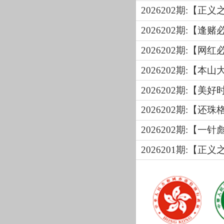
2026202期:【正
2026202期:【逢
2026202期:【网
2026202期:【本
2026202期:【美
2026202期:【还
2026202期:【一
2026201期:【正