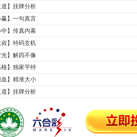
义之道】挂牌分析
赌必赢】一句真言
红必中】传真内幕
山大叔】特码玄机
好时光】解四不像
珠格格】独家平特
针彪血】精准大小
义之道】挂牌分析