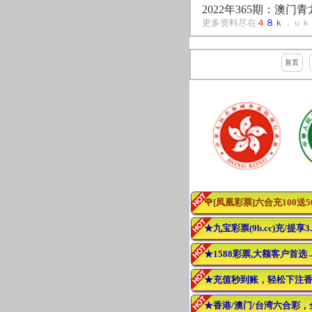
2022年365期：澳门
更多资料尽在
４
８
ｋ
．ｕｋ
首页
🌹[凤凰彩票]六合充100送
★九宝彩票(9b.cc)充/提享3
★1588彩票,大额客户首
★充值秒到账，轻松下注香
★香港/澳门/台湾六合彩，