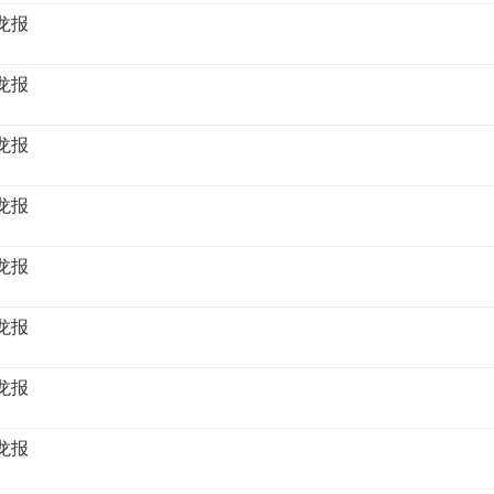
青龙报
青龙报
青龙报
青龙报
青龙报
青龙报
青龙报
青龙报