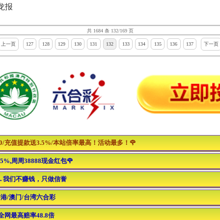
青龙报
共 1684 条 132/169 页
上一页
127
128
129
130
131
132
133
134
135
136
137
下一页
50/充值提款送3.5%/本站倍率最高！活动最多！🌹
.5%,周周38888现金红包🌹
选→我们不赚钱，只做信誉
港/澳门/台湾六合彩
全网最高赔率48.8倍