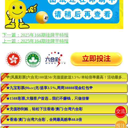
下一篇：2025年166期挂牌平特报
上一篇：2025年164期挂牌平特报
🌹[凤凰彩票]六合充100送50/充值提款送3.5%/本站倍率最高！活动最多！🌹
★九宝彩票(9b.cc)充/提享3.5%,周周38888现金红包🌹
★1588彩票,大额客户首选→我们不赚钱，只做信誉
★充值秒到账，轻松下注香港/澳门/台湾六合彩
交流
★香港/澳门/台湾六合彩，全网最高赔率48.8倍
投注