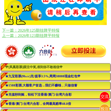
下一篇：2026年125期挂牌平特报
上一篇：2026年123期挂牌平特报
🌹[凤凰彩票]跟注中奖,准到你不敢相信🌹
★九宝彩票(9b.cc)充/提享3.5%,周周38888现金红包🌹
★1588彩票,大额客户首选→我们不赚钱，只做信誉
★充值秒到账，轻松下注香港/澳门/台湾六合彩
交流
★香港/澳门/台湾六合彩，全网最高赔率48.8倍
投注