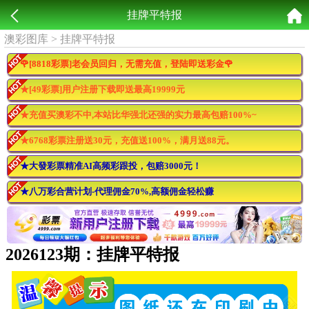
挂牌平特报
澳彩图库
>
挂牌平特报
🌹[8818彩票]老会员回归，无需充值，登陆即送彩金🌹
★[49彩票]用户注册下载即送最高19999元
★充值买澳彩不中,本站比华强北还强的实力最高包赔100%~
★6768彩票注册送30元，充值送100%，满月送88元。
★大發彩票精准AI高频彩跟投，包赔3000元！
★八万彩合营计划-代理佣金70%,高额佣金轻松赚
2026123期：挂牌平特报