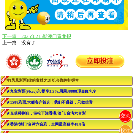
下一篇：2025年215期澳门青龙报
上一篇：没有了
🌹[凤凰彩票]你的发财之道 机会靠你把握🌹
★九宝彩票(9b.cc)充/提享3.5%,周周38888现金红包🌹
★1588彩票,大额客户首选→我们不赚钱，只做信誉
★充值秒到账，轻松下注香港/澳门/台湾六合彩
交流
★香港/澳门/台湾六合彩，全网最高赔率48.8倍
投注