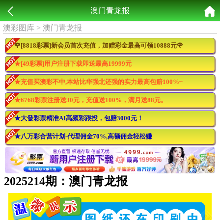
澳门青龙报
澳彩图库
>
澳门青龙报
🌹[8818彩票]新会员首次充值，加赠彩金最高可领10888元🌹
★[49彩票]用户注册下载即送最高19999元
★充值买澳彩不中,本站比华强北还强的实力最高包赔100%~
★6768彩票注册送30元，充值送100%，满月送88元。
★大發彩票精准AI高频彩跟投，包赔3000元！
★八万彩合营计划-代理佣金70%,高额佣金轻松赚
2025214期：澳门青龙报