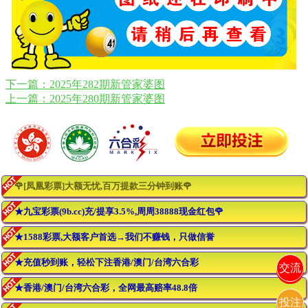
下一篇：2025年282期新管家婆图
上一篇：2025年280期新管家婆图
🌹[凤凰彩票]大额无忧,百万提款三分钟到账🌹
★九宝彩票(9b.cc)充/提享3.5%,周周38888现金红包🌹
★1588彩票,大额客户首选→我们不赚钱，只做信誉
★充值秒到账，轻松下注香港/澳门/台湾六合彩
交流
★香港/澳门/台湾六合彩，全网最高赔率48.8倍
投注