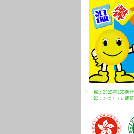
下一篇：2025年255期
上一篇：2025年253期