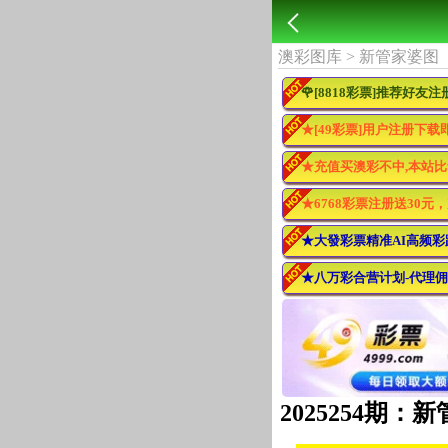
澳彩图库
>
新管家婆图
🌹[8818彩票]推荐好友
★[49彩票]用户注册下载即
★充值买澳彩不中,本站比
★6768彩票注册送30元
★大發彩票精准AI高频彩
★八万彩合营计划-代理佣
2025254期：