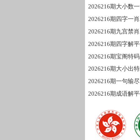
2026216期大小
2026216期四字
2026216期九宫
2026216期四字
2026216期宝阁
2026216期大小
2026216期一句
2026216期成语