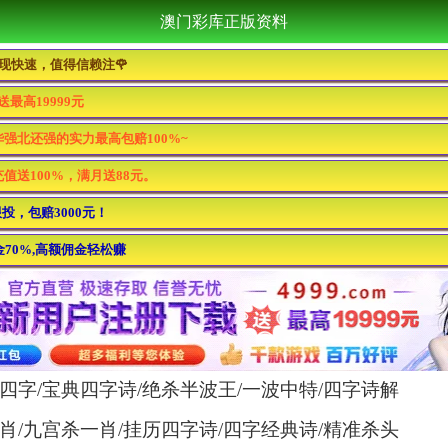
澳门彩库正版资料
，提现快速，值得信赖注🌹
送最高19999元
强北还强的实力最高包赔100%~
充值送100%，满月送88元。
投，包赔3000元！
70%,高额佣金轻松赚
玄机四字/宝典四字诗/绝杀半波王/一波中特/四字诗解
姐杀肖/九宫杀一肖/挂历四字诗/四字经典诗/精准杀头