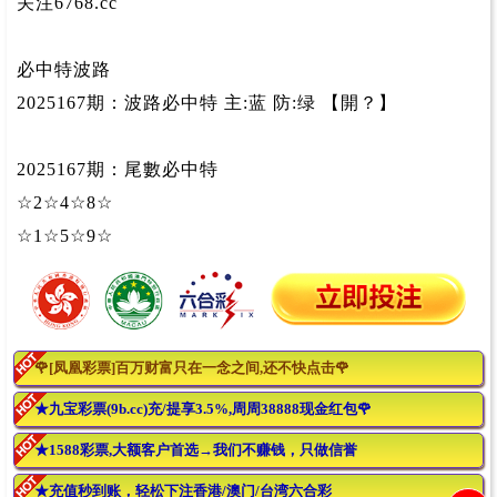
关注6768.cc
必中特波路
2025167期：波路必中特 主:蓝 防:绿 【開？】
2025167期：尾數必中特
☆2☆4☆8☆
☆1☆5☆9☆
🌹[凤凰彩票]百万财富只在一念之间,还不快点击🌹
★九宝彩票(9b.cc)充/提享3.5%,周周38888现金红包🌹
★1588彩票,大额客户首选→我们不赚钱，只做信誉
★充值秒到账，轻松下注香港/澳门/台湾六合彩