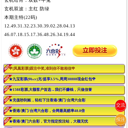
玄机给肖：双数+牛兔
玄机双波：主红 防绿
本期主特(22码)
12.49.31.32.23.30.39.02.28.04.13
46.07.18.15.17.36.48.26.34.19.44
🌹[凤凰彩票]跟注中奖,准到你不敢相信🌹
★九宝彩票(9b.cc)充/提享3.5%,周周38888现金红包🌹
★1588彩票,大额客户首选→我们不赚钱，只做信誉
★充值秒到账，轻松下注香港/澳门/台湾六合彩
交流
★香港/澳门/台湾六合彩，全网最高赔率48.8倍
投注
★香港/澳门六合彩，官方指定投注站，大额无忧