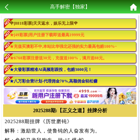
高手解密【独家】
🌹[8818彩票]天天返水，娱乐无上限🌹
★[49彩票]用户注册下载即送最高19999元
★充值买澳彩不中,本站比华强北还强的实力最高包赔100%~
★6768彩票注册送30元，充值送100%，满月送88元。
★大發彩票精准AI高频彩跟投，包赔3000元！
★八万彩合营计划-代理佣金70%,高额佣金轻松赚
2025288期:【正义之道】挂牌分析
2025288期挂牌《历世磨钝》
解释：激励世人，使鲁钝的人奋发有为。