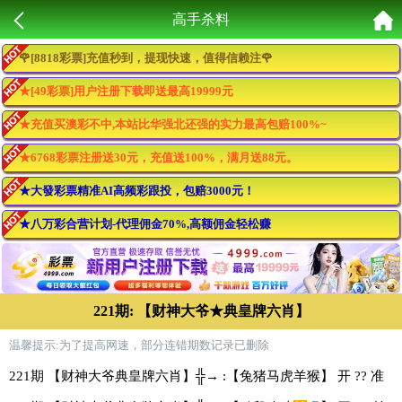
高手杀料
🌹[8818彩票]充值秒到，提现快速，值得信赖注🌹
★[49彩票]用户注册下载即送最高19999元
★充值买澳彩不中,本站比华强北还强的实力最高包赔100%~
★6768彩票注册送30元，充值送100%，满月送88元。
★大發彩票精准AI高频彩跟投，包赔3000元！
★八万彩合营计划-代理佣金70%,高额佣金轻松赚
221期: 【财神大爷★典皇牌六肖】
温馨提示:为了提高网速，部分连错期数记录已删除
221期 【财神大爷典皇牌六肖】╬→ :【兔猪马虎羊猴】 开 ?? 准