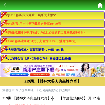
🌹[8818彩票]天天返水，娱乐无上限🌹
★[49彩票]用户注册下载即送最高19999元
★充值买澳彩不中,本站比华强北还强的实力最高包赔100%~
★6768彩票注册送30元，充值送100%，满月送88元。
★大發彩票精准AI高频彩跟投，包赔3000元！
★八万彩合营计划-代理佣金70%,高额佣金轻松赚
219期: 【财神大爷★典皇牌六肖】
温馨提示:为了提高网速，部分连错期数记录已删除
219期 【财神大爷典皇牌六肖】╬→ :【羊虎鼠鸡兔猪】 开 ?? 准