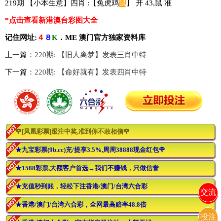
219期 【小本生意】四肖 :【兔虎鸡
鼠
】 开 43,鼠 准
*点击查看新港澳台彩图大全
记住网址:
４
８
K
．ME 澳门官方独家资料库
上一篇：
220期: 【旧人离梦】发表三肖中特
下一篇：
220期: 【命好就有】发表四肖中特
🌹[凤凰彩票]跟注中奖,准到你不敢相信🌹
★九宝彩票(9b.cc)充/提享3.5%,周周38888现金红包🌹
★1588彩票,大额客户首选→我们不赚钱，只做信誉
★充值秒到账，轻松下注香港/澳门/台湾六合彩
交流
★香港/澳门/台湾六合彩，全网最高赔率48.8倍
投注